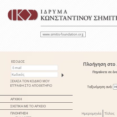
www.simitis-foundation.org
ΕΙΣΟΔΟΣ
Πλοήγηση στο 
Πηγαίνετε σε έν
ΞΕΧΑΣΑ ΤΟΝ ΚΩΔΙΚΟ ΜΟΥ
ΕΓΓΡΑΦΗ ΣΤΟ ΑΠΟΘΕΤΗΡΙΟ
Ταξινόμηση ανά:
ΑΡΧΙΚΗ
ΣΧΕΤΙΚΑ ΜΕ ΤΟ ΑΡΧΕΙΟ
ΠΛΟΗΓΗΣΗ
Ημερομηνία
Τίτλος