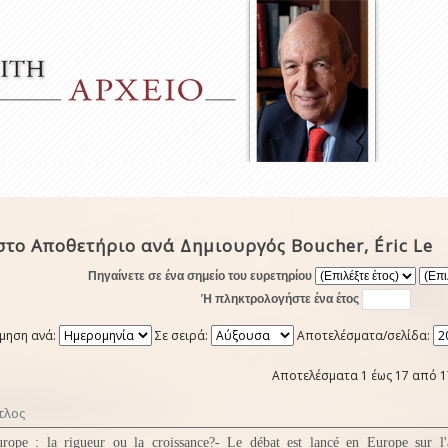
το Αποθετήριο ανά Δημιουργός Boucher, Éric Le
Πηγαίνετε σε ένα σημείο του ευρετηρίου
Ή πληκτρολογήστε ένα έτος
μηση ανά:
Σε σειρά:
Αποτελέσματα/σελίδα:
Αποτελέσματα 1 έως 17 από 1
τλος
rope : la rigueur ou la croissance?- Le débat est lancé en Europe sur l'