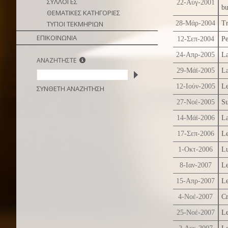
ΣΥΛΛΟΓΕΣ
22-Αύγ-2001
bu
ΘΕΜΑΤΙΚΕΣ ΚΑΤΗΓΟΡΙΕΣ
ΤΥΠΟΙ ΤΕΚΜΗΡΙΩΝ
28-Μάρ-2004
Tr
ΕΠΙΚΟΙΝΩΝΙΑ
12-Σεπ-2004
Pe
24-Απρ-2005
La
ΑΝΑΖΗΤΗΣΤΕ
29-Μάϊ-2005
La
12-Ιούν-2005
Le
ΣΥΝΘΕΤΗ ΑΝΑΖΗΤΗΣΗ
27-Νοέ-2005
Su
14-Μάϊ-2006
La
17-Σεπ-2006
Le
1-Οκτ-2006
Lu
8-Ιαν-2007
Le
15-Απρ-2007
Le
4-Νοέ-2007
Cr
25-Νοέ-2007
Le