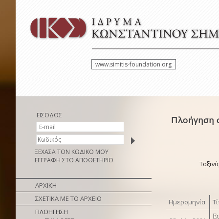
www.simitis-foundation.org
ΕΙΣΟΔΟΣ
Πλοήγηση σ
ΞΕΧΑΣΑ ΤΟΝ ΚΩΔΙΚΟ ΜΟΥ
ΕΓΓΡΑΦΗ ΣΤΟ ΑΠΟΘΕΤΗΡΙΟ
Ταξινό
ΑΡΧΙΚΗ
ΣΧΕΤΙΚΑ ΜΕ ΤΟ ΑΡΧΕΙΟ
Ημερομηνία
Τί
ΠΛΟΗΓΗΣΗ
Eu