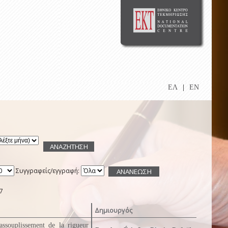
ΕΛ
|
EN
Συγγραφείς/εγγραφή:
7
Δημιουργός
assouplissement de la rigueur