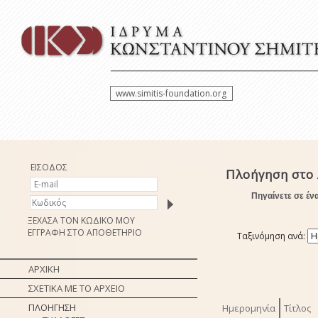
www.simitis-foundation.org
ΕΙΣΟΔΟΣ
Πλοήγηση στο 
Πηγαίνετε σε έν
ΞΕΧΑΣΑ ΤΟΝ ΚΩΔΙΚΟ ΜΟΥ
ΕΓΓΡΑΦΗ ΣΤΟ ΑΠΟΘΕΤΗΡΙΟ
Ταξινόμηση ανά:
ΑΡΧΙΚΗ
ΣΧΕΤΙΚΑ ΜΕ ΤΟ ΑΡΧΕΙΟ
ΠΛΟΗΓΗΣΗ
Ημερομηνία
Τίτλος