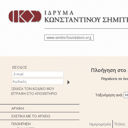
www.simitis-foundation.org
ΕΙΣΟΔΟΣ
Πλοήγηση στο 
Πηγαίνετε σε έν
ΞΕΧΑΣΑ ΤΟΝ ΚΩΔΙΚΟ ΜΟΥ
ΕΓΓΡΑΦΗ ΣΤΟ ΑΠΟΘΕΤΗΡΙΟ
Ταξινόμηση ανά:
ΑΡΧΙΚΗ
ΣΧΕΤΙΚΑ ΜΕ ΤΟ ΑΡΧΕΙΟ
ΠΛΟΗΓΗΣΗ
Ημερομηνία
Τίτλος