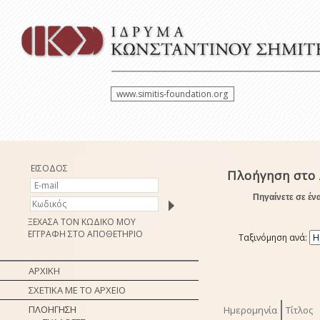
www.simitis-foundation.org
ΕΙΣΟΔΟΣ
Πλοήγηση στο 
Πηγαίνετε σε έν
ΞΕΧΑΣΑ ΤΟΝ ΚΩΔΙΚΟ ΜΟΥ
ΕΓΓΡΑΦΗ ΣΤΟ ΑΠΟΘΕΤΗΡΙΟ
Ταξινόμηση ανά:
ΑΡΧΙΚΗ
ΣΧΕΤΙΚΑ ΜΕ ΤΟ ΑΡΧΕΙΟ
ΠΛΟΗΓΗΣΗ
Ημερομηνία
Τίτλος