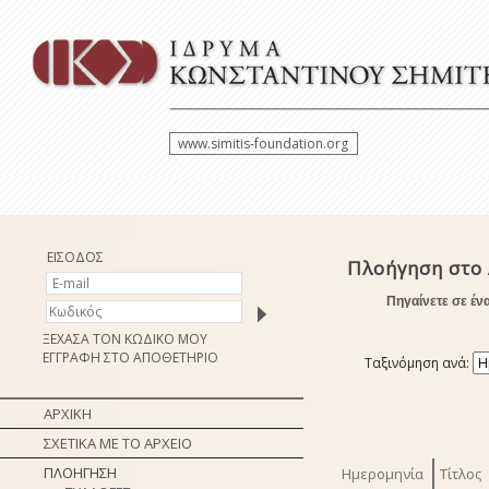
www.simitis-foundation.org
ΕΙΣΟΔΟΣ
Πλοήγηση στο 
Πηγαίνετε σε έν
ΞΕΧΑΣΑ ΤΟΝ ΚΩΔΙΚΟ ΜΟΥ
ΕΓΓΡΑΦΗ ΣΤΟ ΑΠΟΘΕΤΗΡΙΟ
Ταξινόμηση ανά:
ΑΡΧΙΚΗ
ΣΧΕΤΙΚΑ ΜΕ ΤΟ ΑΡΧΕΙΟ
ΠΛΟΗΓΗΣΗ
Ημερομηνία
Τίτλος