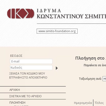
www.simitis-foundation.org
ΕΙΣΟΔΟΣ
Πλοήγηση στο 
Πηγαίνετε σε έν
ΞΕΧΑΣΑ ΤΟΝ ΚΩΔΙΚΟ ΜΟΥ
ΕΓΓΡΑΦΗ ΣΤΟ ΑΠΟΘΕΤΗΡΙΟ
Ταξινόμηση ανά:
ΑΡΧΙΚΗ
ΣΧΕΤΙΚΑ ΜΕ ΤΟ ΑΡΧΕΙΟ
ΠΛΟΗΓΗΣΗ
Ημερομηνία
Τίτλος