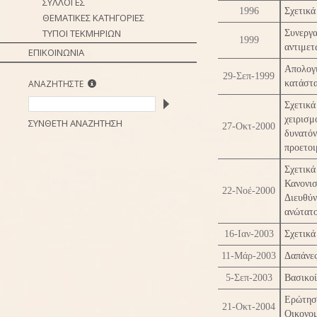
ΣΥΛΛΟΓΕΣ
1996
Σχετικά
ΘΕΜΑΤΙΚΕΣ ΚΑΤΗΓΟΡΙΕΣ
ΤΥΠΟΙ ΤΕΚΜΗΡΙΩΝ
Συνεργ
1999
αντιμετ
ΕΠΙΚΟΙΝΩΝΙΑ
Απολο
29-Σεπ-1999
ΑΝΑΖΗΤΗΣΤΕ
κατάστα
Σχετικ
χειρισ
ΣΥΝΘΕΤΗ ΑΝΑΖΗΤΗΣΗ
27-Οκτ-2000
δυνατ
προετοι
Σχετικ
Κανονι
22-Νοέ-2000
Διευθύ
ανώτατο
16-Ιαν-2003
Σχετικά
11-Μάρ-2003
Δαπάνε
5-Σεπ-2003
Βασικοί
Ερώτησ
21-Οκτ-2004
Οικονομ