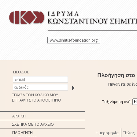
www.simitis-foundation.org
ΕΙΣΟΔΟΣ
Πλοήγηση στο 
Πηγαίνετε σε έν
ΞΕΧΑΣΑ ΤΟΝ ΚΩΔΙΚΟ ΜΟΥ
ΕΓΓΡΑΦΗ ΣΤΟ ΑΠΟΘΕΤΗΡΙΟ
Ταξινόμηση ανά:
ΑΡΧΙΚΗ
ΣΧΕΤΙΚΑ ΜΕ ΤΟ ΑΡΧΕΙΟ
ΠΛΟΗΓΗΣΗ
Ημερομηνία
Τίτλος