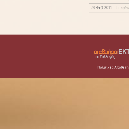
28-Φεβ-2011
Τι πρέπ