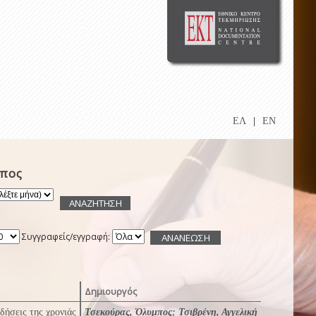
ΕΛ
|
EN
μπος
Συγγραφείς/εγγραφή:
Δημιουργός
δήσεις της χρονιάς
Τσεκούρας, Όλυμπος
;
Τσιβρένη, Αγγελική