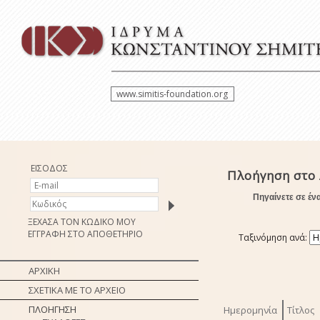
www.simitis-foundation.org
ΕΙΣΟΔΟΣ
Πλοήγηση στο 
Πηγαίνετε σε έν
ΞΕΧΑΣΑ ΤΟΝ ΚΩΔΙΚΟ ΜΟΥ
ΕΓΓΡΑΦΗ ΣΤΟ ΑΠΟΘΕΤΗΡΙΟ
Ταξινόμηση ανά:
ΑΡΧΙΚΗ
ΣΧΕΤΙΚΑ ΜΕ ΤΟ ΑΡΧΕΙΟ
ΠΛΟΗΓΗΣΗ
Ημερομηνία
Τίτλος