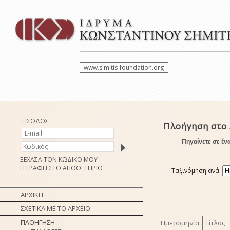
www.simitis-foundation.org
ΕΙΣΟΔΟΣ
Πλοήγηση στο 
Πηγαίνετε σε έν
ΞΕΧΑΣΑ ΤΟΝ ΚΩΔΙΚΟ ΜΟΥ
ΕΓΓΡΑΦΗ ΣΤΟ ΑΠΟΘΕΤΗΡΙΟ
Ταξινόμηση ανά:
ΑΡΧΙΚΗ
ΣΧΕΤΙΚΑ ΜΕ ΤΟ ΑΡΧΕΙΟ
ΠΛΟΗΓΗΣΗ
Ημερομηνία
Τίτλος