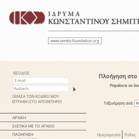
www.simitis-foundation.org
ΕΙΣΟΔΟΣ
Πλοήγηση στο 
Πηγαίνετε σε έν
ΞΕΧΑΣΑ ΤΟΝ ΚΩΔΙΚΟ ΜΟΥ
ΕΓΓΡΑΦΗ ΣΤΟ ΑΠΟΘΕΤΗΡΙΟ
Ταξινόμηση ανά:
ΑΡΧΙΚΗ
ΣΧΕΤΙΚΑ ΜΕ ΤΟ ΑΡΧΕΙΟ
ΠΛΟΗΓΗΣΗ
Ημερομηνία
Τίτλος