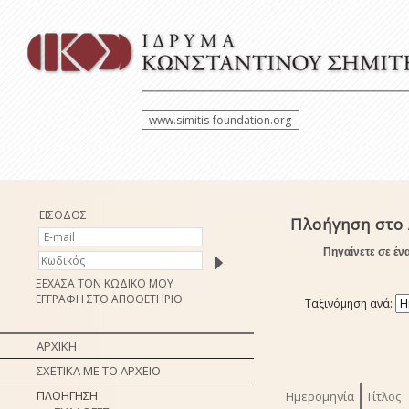
www.simitis-foundation.org
ΕΙΣΟΔΟΣ
Πλοήγηση στο 
Πηγαίνετε σε έν
ΞΕΧΑΣΑ ΤΟΝ ΚΩΔΙΚΟ ΜΟΥ
ΕΓΓΡΑΦΗ ΣΤΟ ΑΠΟΘΕΤΗΡΙΟ
Ταξινόμηση ανά:
ΑΡΧΙΚΗ
ΣΧΕΤΙΚΑ ΜΕ ΤΟ ΑΡΧΕΙΟ
ΠΛΟΗΓΗΣΗ
Ημερομηνία
Τίτλος