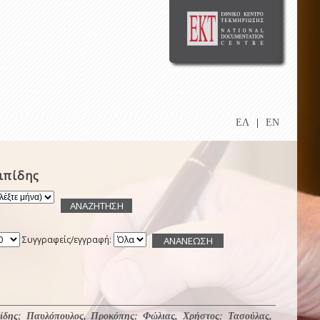
ΕΛ
|
EN
ιπίδης
Συγγραφείς/εγγραφή:
ίδης
;
Παυλόπουλος, Προκόπης
;
Φώλιας, Χρήστος
;
Τασούλας,