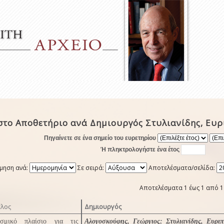
στο Αποθετήριο ανά Δημιουργός Στυλιανίδης, Ευρ
Πηγαίνετε σε ένα σημείο του ευρετηρίου
Ή πληκτρολογήστε ένα έτος
μηση ανά:
Σε σειρά:
Αποτελέσματα/σελίδα:
Αποτελέσματα 1 έως 1 από 1
τλος
Δημιουργός
σμικό πλαίσιο για τις
Αλογοσκούφης, Γεώργιος
;
Στυλιανίδης, Ευριπ