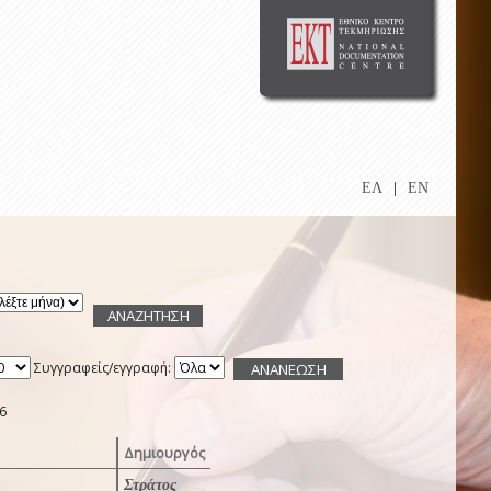
ΕΛ
|
EN
Συγγραφείς/εγγραφή:
6
Δημιουργός
Στράτος