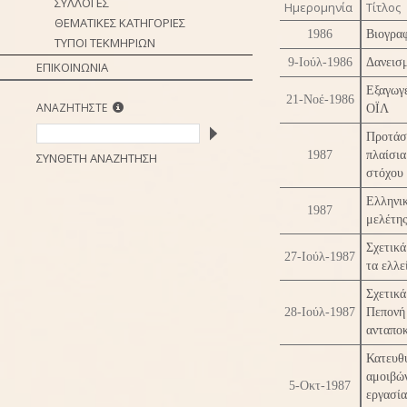
ΣΥΛΛΟΓΕΣ
Ημερομηνία
Τίτλος
ΘΕΜΑΤΙΚΕΣ ΚΑΤΗΓΟΡΙΕΣ
1986
Βιογραφ
ΤΥΠΟΙ ΤΕΚΜΗΡΙΩΝ
9-Ιούλ-1986
Δανεισ
ΕΠΙΚΟΙΝΩΝΙΑ
Εξαγωγ
21-Νοέ-1986
ΑΝΑΖΗΤΗΣΤΕ
ΟΪΛ
Προτάσ
1987
πλαίσια
ΣΥΝΘΕΤΗ ΑΝΑΖΗΤΗΣΗ
στόχου
Ελληνι
1987
μελέτης
Σχετικ
27-Ιούλ-1987
τα ελλ
Σχετικ
28-Ιούλ-1987
Πεπον
ανταποκ
Κατευθ
αμοιβώ
5-Οκτ-1987
εργασί