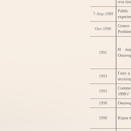
στα πλα
Public
7-Απρ-1989
experie
Greece 
Οκτ-1990
Problem
Η πορ
1991
Οικονομ
Γιατί η
1993
ατελέσφ
Commen
1993
1990's''
1998
Οικονομ
1998
Κύρια 