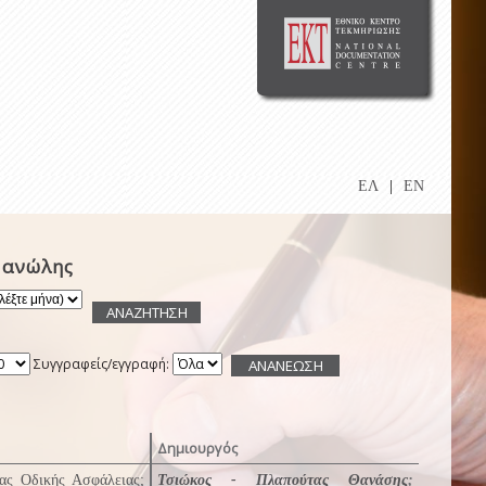
ΕΛ
|
EN
Μανώλης
Συγγραφείς/εγγραφή:
Δημιουργός
έας Οδικής Ασφάλειας;
Τσιώκος - Πλαπούτας Θανάσης
;