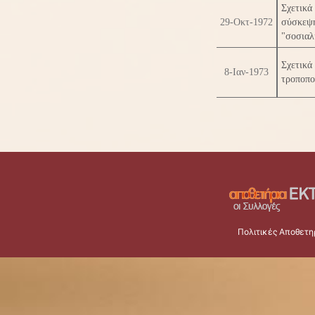
Σχετικά
29-Οκτ-1972
σύσκεψ
"σοσιαλ
Σχετικ
8-Ιαν-1973
τροποπο