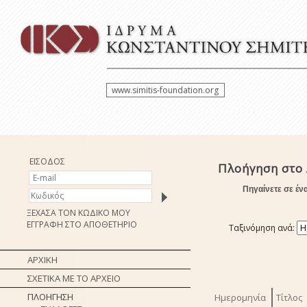
www.simitis-foundation.org
ΕΙΣΟΔΟΣ
Πλοήγηση στο 
Πηγαίνετε σε έν
ΞΕΧΑΣΑ ΤΟΝ ΚΩΔΙΚΟ ΜΟΥ
ΕΓΓΡΑΦΗ ΣΤΟ ΑΠΟΘΕΤΗΡΙΟ
Ταξινόμηση ανά:
ΑΡΧΙΚΗ
ΣΧΕΤΙΚΑ ΜΕ ΤΟ ΑΡΧΕΙΟ
ΠΛΟΗΓΗΣΗ
Ημερομηνία
Τίτλος