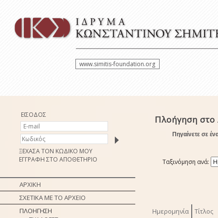
www.simitis-foundation.org
ΕΙΣΟΔΟΣ
Πλοήγηση στο 
Πηγαίνετε σε έν
ΞΕΧΑΣΑ ΤΟΝ ΚΩΔΙΚΟ ΜΟΥ
ΕΓΓΡΑΦΗ ΣΤΟ ΑΠΟΘΕΤΗΡΙΟ
Ταξινόμηση ανά:
ΑΡΧΙΚΗ
ΣΧΕΤΙΚΑ ΜΕ ΤΟ ΑΡΧΕΙΟ
ΠΛΟΗΓΗΣΗ
Ημερομηνία
Τίτλος