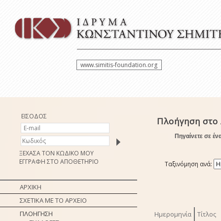
www.simitis-foundation.org
ΕΙΣΟΔΟΣ
Πλοήγηση στο 
Πηγαίνετε σε έν
ΞΕΧΑΣΑ ΤΟΝ ΚΩΔΙΚΟ ΜΟΥ
ΕΓΓΡΑΦΗ ΣΤΟ ΑΠΟΘΕΤΗΡΙΟ
Ταξινόμηση ανά:
ΑΡΧΙΚΗ
ΣΧΕΤΙΚΑ ΜΕ ΤΟ ΑΡΧΕΙΟ
ΠΛΟΗΓΗΣΗ
Ημερομηνία
Τίτλος