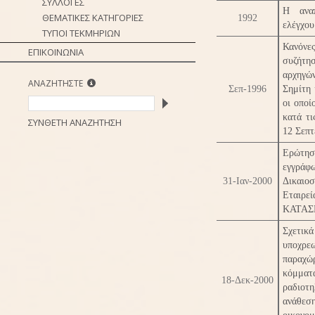
ΣΥΛΛΟΓΕΣ
Η αναπ
ΘΕΜΑΤΙΚΕΣ ΚΑΤΗΓΟΡΙΕΣ
1992
ελέγχου
ΤΥΠΟΙ ΤΕΚΜΗΡΙΩΝ
Κανόν
ΕΠΙΚΟΙΝΩΝΙΑ
συζήτ
αρχηγ
ΑΝΑΖΗΤΗΣΤΕ
Σεπ-1996
Σημίτη 
οι οποί
κατά τι
ΣΥΝΘΕΤΗ ΑΝΑΖΗΤΗΣΗ
12 Σεπτ
Ερώτησ
εγγράφ
31-Ιαν-2000
Δικαι
Ετα
ΚΑΤΑΣ
Σχετικά
υποχρ
παραχ
κόμ
18-Δεκ-2000
ραδιοτ
ανάθε