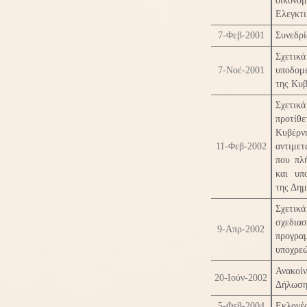
οικονο
Ελεγκτι
7-Φεβ-2001
Συνεδρί
Σχετικά
7-Νοέ-2001
υποδομ
της Κυ
Σχετι
προτί
Κυβέ
11-Φεβ-2002
αντιμε
που πλή
και υπ
της Δημ
Σχετικ
σχε
9-Απρ-2002
προγρα
υποχρε
Ανακο
20-Ιούν-2002
Δήλωση
5-Φεβ-2004
Εκλογέ