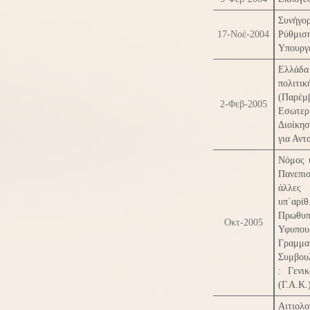
Συνήγο
17-Νοέ-2004
Ρύθμ
Υπουργ
Ελλάδα 
πολι
(Παρ
2-Φεβ-2005
Εσωτ
Διοίκη
για Αντ
Νόμος υ
Πανεπι
άλλες
υπ΄αρ
Πρωθυ
Οκτ-2005
Υφυπου
Γραμμα
Συμβουλ
: Γενι
(Γ.Α.Κ.
Αιτιολο