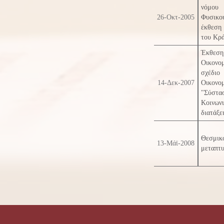
νόμου 
26-Οκτ-2005
Φυσικ
έκθεση
του Κρ
Έκθεση 
Οικονο
σχέδιο
14-Δεκ-2007
Οικονο
"Σύστ
Κοινων
διατάξε
Θεσμι
13-Μάϊ-2008
μεταπτυ