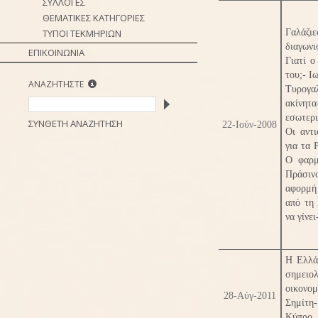
ΣΥΛΛΟΓΕΣ
ΘΕΜΑΤΙΚΕΣ ΚΑΤΗΓΟΡΙΕΣ
ΤΥΠΟΙ ΤΕΚΜΗΡΙΩΝ
Γαλάζι
διαγων
ΕΠΙΚΟΙΝΩΝΙΑ
Γιατί 
του;- Ι
ΑΝΑΖΗΤΗΣΤΕ
Τυρογα
ακίνητ
εσωτερι
ΣΥΝΘΕΤΗ ΑΝΑΖΗΤΗΣΗ
22-Ιούν-2008
Οι αντ
για τα 
Ο φαρμ
Πράσιν
αφορμή 
από τη 
να γίνε
Η Ελλά
σημειολ
οικονομ
28-Αύγ-2011
Σημίτη
Κύπρο 