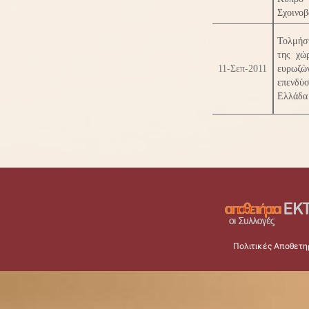
Σχοινοβ
Τολμήστ
της χώ
11-Σεπ-2011
ευρωζώ
επενδύσ
Ελλάδα