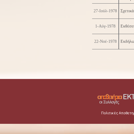
27-Ιούλ-1978
Σχετικά
1-Αύγ-1978
Εκθέσει
22-Νοέ-1978
Εκδήλω