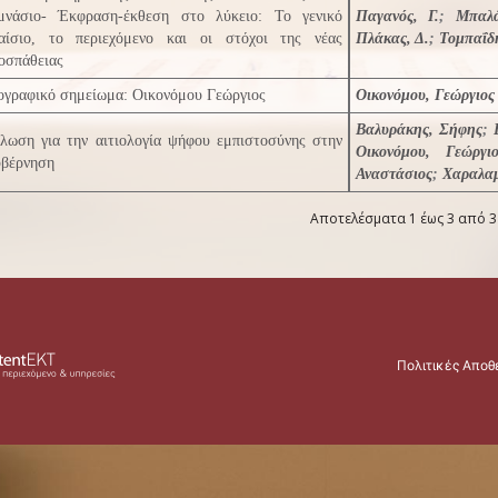
μνάσιο- Έκφραση-έκθεση στο λύκειο: Το γενικό
Παγανός, Γ.
;
Μπαλ
αίσιο, το περιεχόμενο και οι στόχοι της νέας
Πλάκας, Δ.
;
Τομπαΐδη
οσπάθειας
ογραφικό σημείωμα: Οικονόμου Γεώργιος
Οικονόμου, Γεώργιος
Βαλυράκης, Σήφης
;
λωση για την αιτιολογία ψήφου εμπιστοσύνης στην
Οικονόμου, Γεώργιο
βέρνηση
Αναστάσιος
;
Χαραλαμ
Αποτελέσματα 1 έως 3 από 3