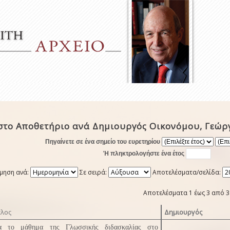
στο Αποθετήριο ανά Δημιουργός Οικονόμου, Γεώρ
Πηγαίνετε σε ένα σημείο του ευρετηρίου
Ή πληκτρολογήστε ένα έτος
μηση ανά:
Σε σειρά:
Αποτελέσματα/σελίδα:
Αποτελέσματα 1 έως 3 από 3
τλος
Δημιουργός
α το μάθημα της Γλωσσικής διδασκαλίας στο