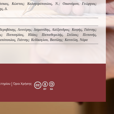
άσκας, Κώστας
;
Καλογερόπουλος, Ν.
;
Οικονόμου, Γεώργιος
;
ς, Δ.
Βερυβάκης, Λευτέρης
;
Δαμανίδης, Αλέξανδρος
;
Καψής, Γιάννης
;
ς
;
Παπαηλίας, Ηλίας
;
Παπαθεμελής, Στέλιος
;
Πεπονής,
πόπουλος, Γιάννης
;
Κεδίκογλου, Βασίλης
;
Κατσέλη, Νόρα