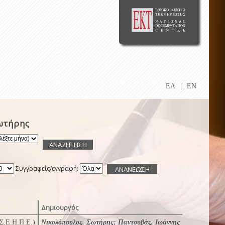
ΕΛ
|
EN
ωτήρης
Συγγραφείς/εγγραφή:
Δημιουργός
(Σ.Ε.Η.Π.Ε.)
Νικολόπουλος, Σωτήρης
;
Παντουβάς, Ιωάννης