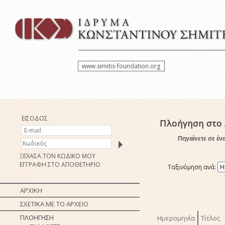
www.simitis-foundation.org
ΕΙΣΟΔΟΣ
Πλοήγηση στο 
Πηγαίνετε σε έν
ΞΕΧΑΣΑ ΤΟΝ ΚΩΔΙΚΟ ΜΟΥ
ΕΓΓΡΑΦΗ ΣΤΟ ΑΠΟΘΕΤΗΡΙΟ
Ταξινόμηση ανά:
ΑΡΧΙΚΗ
ΣΧΕΤΙΚΑ ΜΕ ΤΟ ΑΡΧΕΙΟ
ΠΛΟΗΓΗΣΗ
Ημερομηνία
Τίτλος