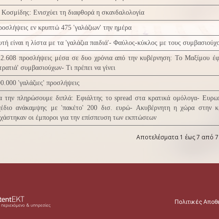
 Κοσμίδης: Ενισχύει τη διαφθορά η σκανδαλολογία
οσλήψεις εν κρυπτώ 475 'γαλάζιων' την ημέρα
τή είναι η λίστα με τα 'γαλάζια παιδιά'- Φαύλος-κύκλος με τους συμβασιούχ
12.608 προσλήψεις μέσα σε δυο χρόνια από την κυβέρνηση: Το Μαξίμου έφ
τρατιά' συμβασιούχων- Τι πρέπει να γίνει
0.000 'γαλάζιες' προσλήψεις
α την πληρώσουμε διπλά: Εφιάλτης το spread στα κρατικά ομόλογα- Ευρω
χέδιο ανάκαμψης με 'πακέτο' 200 δισ. ευρώ- Ακυβέρνητη η χώρα στην κ
χάστηκαν οι έμποροι για την επίσπευση των εκπτώσεων
Αποτελέσματα 1 έως 7 από 7