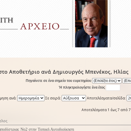
στο Αποθετήριο ανά Δημιουργός Μπενέκος, Ηλίας
Πηγαίνετε σε ένα σημείο του ευρετηρίου
Ή πληκτρολογήστε ένα έτος
μηση ανά:
Σε σειρά:
Αποτελέσματα/σελίδα:
Αποτελέσματα 1 έως 7 από 7
τλος
ποδίστριας Νο2 στην Τοπική Αυτοδιοίκηση