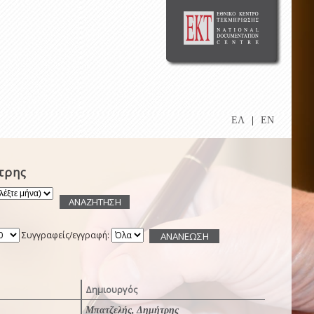
ΕΛ
|
EN
τρης
Συγγραφείς/εγγραφή:
Δημιουργός
Μπατζελής, Δημήτρης