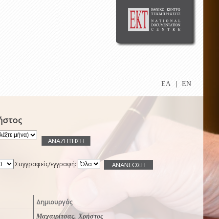
ΕΛ
|
EN
ήστος
Συγγραφείς/εγγραφή:
Δημιουργός
Μαχαιρίτσας, Χρήστος