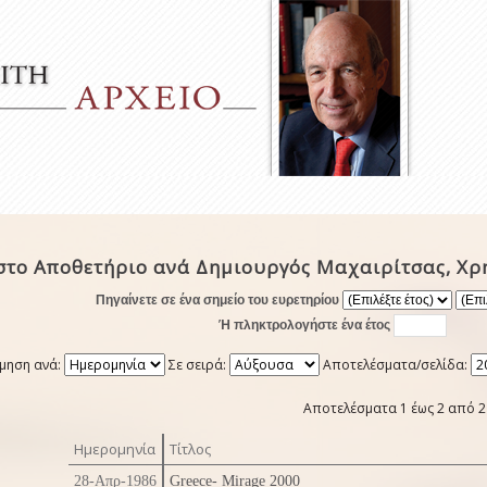
στο Αποθετήριο ανά Δημιουργός Μαχαιρίτσας, Χρ
Πηγαίνετε σε ένα σημείο του ευρετηρίου
Ή πληκτρολογήστε ένα έτος
μηση ανά:
Σε σειρά:
Αποτελέσματα/σελίδα:
Αποτελέσματα 1 έως 2 από 2
Ημερομηνία
Τίτλος
28-Απρ-1986
Greece- Mirage 2000