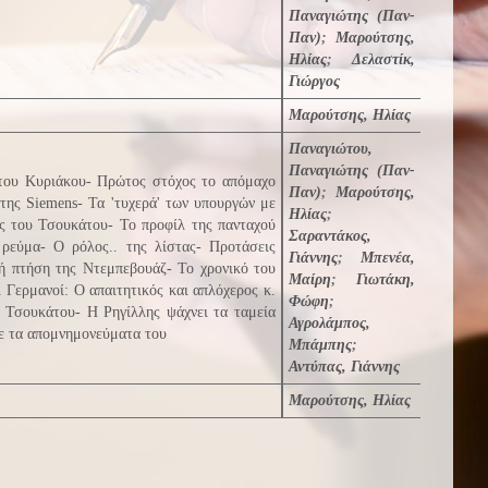
Παναγιώτης (Παν-
Παν)
;
Μαρούτσης,
Ηλίας
;
Δελαστίκ,
Γιώργος
Μαρούτσης, Ηλίας
Παναγιώτου,
Παναγιώτης (Παν-
α του Κυριάκου- Πρώτος στόχος το απόμαχο
Παν)
;
Μαρούτσης,
ης Siemens- Τα 'τυχερά' των υπουργών με
Ηλίας
;
ος του Τσουκάτου- Το προφίλ της πανταχού
Σαραντάκος,
ρεύμα- Ο ρόλος.. της λίστας- Προτάσεις
Γιάννης
;
Μπενέα,
κή πτήση της Ντεμπεβουάζ- Το χρονικό του
Μαίρη
;
Γιωτάκη,
ι Γερμανοί: Ο απαιτητικός και απλόχερος κ.
Φώφη
;
ία Τσουκάτου- Η Ρηγίλλης ψάχνει τα ταμεία
Αγρολάμπος,
άψε τα απομνημονεύματα του
Μπάμπης
;
Αντύπας, Γιάννης
Μαρούτσης, Ηλίας