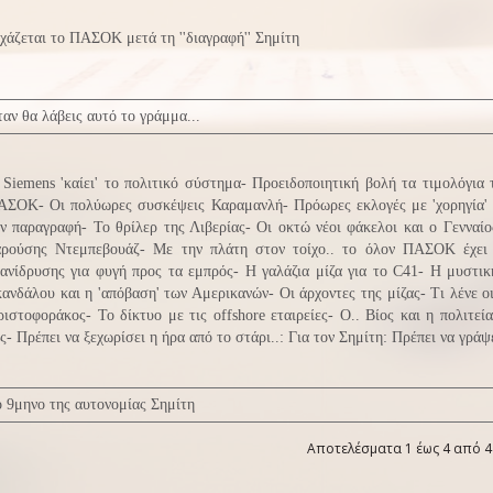
χάζεται το ΠΑΣΟΚ μετά τη ''διαγραφή'' Σημίτη
αν θα λάβεις αυτό το γράμμα...
Siemens 'καίει' το πολιτικό σύστημα- Προειδοποιητική βολή τα τιμολόγι
ΑΣΟΚ- Οι πολύωρες συσκέψεις Καραμανλή- Πρόωρες εκλογές με 'χορηγία' τ
ν παραγραφή- Το θρίλερ της Λιβερίας- Οι οκτώ νέοι φάκελοι και ο Γενναί
αρούσης Ντεμπεβουάζ- Με την πλάτη στον τοίχο.. το όλον ΠΑΣΟΚ έχει 
ανίδρυσης για φυγή προς τα εμπρός- Η γαλάζια μίζα για το C41- Η μυστι
ανδάλου και η 'απόβαση' των Αμερικανών- Οι άρχοντες της μίζας- Τι λένε ο
ιστοφοράκος- Το δίκτυο με τις offshore εταιρείες- Ο.. Βίος και η πολιτε
ς- Πρέπει να ξεχωρίσει η ήρα από το στάρι..: Για τον Σημίτη: Πρέπει να γρ
 9μηνο της αυτονομίας Σημίτη
Αποτελέσματα 1 έως 4 από 4