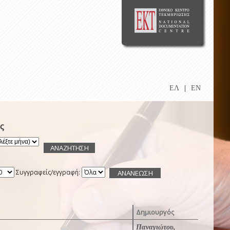
ΕΛ
|
EN
ς
Συγγραφείς/εγγραφή:
Δημιουργός
Παναγιώτου,