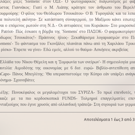
λάζιες μίζες 'Siemens' στον ΟΣΕ- Ο 'φωτογραφικός' διαγωνισμός με φα
στας Γιαννάκος: Γιατί ο Μ. Λιάπης κράτησε τον άνθρωπο του Βερελή
υρμούρης: Ο φίλος του Θεόδωρου Τσουκάτου- Ο Β. Τυρογαλάς και τα λιπαν
α πολυτελή ακίνητα- Σε κατάσταση συναγερμού, το Μαξίμου κάνει εσωτερ
ναι ο επόμενος ρωτούν στη Ν.Δ.- Οι αντιφάσεις του Κυριάκου- Στο μικροσκό
 Patriot- Πώς έσκασε η βόμβα της 'Siemens' στο ΠΑΣΟΚ- Ο φαρμακοτρίφτη
όδωρος Τσουκάτος!- Πράσινος ήλιος- Ξεκαθάρισμα λογαριασμών στο
iemens'- Το φάντασμα του Γκονζάλες πλανάται πάνω από τη Χαριλάου Τρικ
 ρίσκο- Έπρεπε να γίνει- Εδώ εμείς, αλλού το θαύμα- Ασκήσεις ακριβείας
Ελλάδα του Νίκου Θέμελη και η 'Συμφωνία των ονείρων'- Η σημειολογία μιας
υτιλία: Αιμοδότης της οικονομίας με 6 δισ. ευρώ- Βιβλίο-αντεπίθεση α
Capo- Πάνος Μπεγλίτης: 'Θα υπερασπιστούμε την Κύπρο εάν υπάρξει ανάγκ
όνημα- Σχοινοβάτες
έξης: Πονοκέφαλος οι μεγαλομέτοχοι του ΣΥΡΙΖΑ- Το πρωί επενδυτές, 
παιζε με τα πιο κερδοσκοπικά FUNDS- Τολμηροί επαγγελματίες επε
νταξιούχος που έγινε χρυσός από ολλανδική τράπεζα- Στη σιγουριά των γερμα
Αποτελέσματα 1 έως 3 από 3