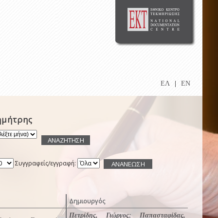
ΕΛ
|
EN
ημήτρης
Συγγραφείς/εγγραφή:
Δημιουργός
Πετρίδης, Γιώργος
;
Παπασταφίδας,