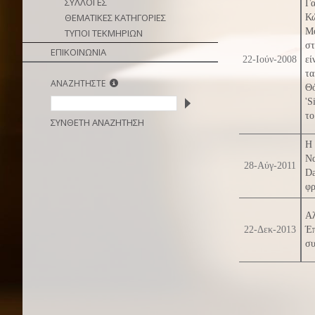
ΣΥΛΛΟΓΕΣ
Γα
ΘΕΜΑΤΙΚΕΣ ΚΑΤΗΓΟΡΙΕΣ
Κώ
Μο
ΤΥΠΟΙ ΤΕΚΜΗΡΙΩΝ
στ
ΕΠΙΚΟΙΝΩΝΙΑ
22-Ιούν-2008
εί
τα
ΑΝΑΖΗΤΗΣΤΕ
Θ
'S
το
ΣΥΝΘΕΤΗ ΑΝΑΖΗΤΗΣΗ
Η 
Να
28-Αύγ-2011
Da
φρ
Αλ
22-Δεκ-2013
Έ
συ