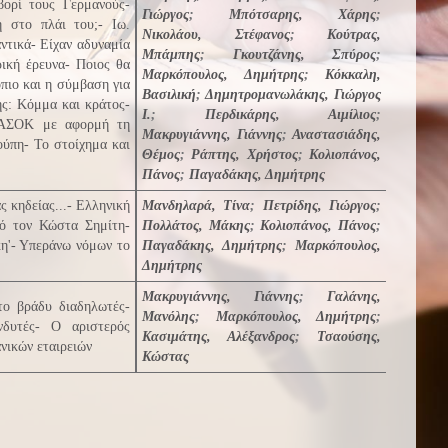
βορί τους Γερμανούς-
Γιώργος
;
Μπότσαρης, Χάρης
;
 στο πλάι του;- Ιω.
Νικολάου, Στέφανος
;
Κούτρας,
τικά- Είχαν αδυναμία
Μπάμπης
;
Γκουτζάνης, Σπύρος
;
ική έρευνα- Ποιος θα
Μαρκόπουλος, Δημήτρης
;
Κόκκαλη,
πιο και η σύμβαση για
Βασιλική
;
Δημητρομανωλάκης, Γιώργος
ς: Κόμμα και κράτος-
Ι.
;
Περδικάρης, Αιμίλιος
;
 ΠΑΣΟΚ με αφορμή τη
Μακρυγιάννης, Γιάννης
;
Αναστασιάδης,
ούπη- Το στοίχημα και
Θέμος
;
Ράπτης, Χρήστος
;
Κολιοπάνος,
Πάνος
;
Παγαδάκης, Δημήτρης
 κηδείας...- Ελληνική
Μανδηλαρά, Tίνα
;
Πετρίδης, Γιώργος
;
πό τον Κώστα Σημίτη-
Πολλάτος, Μάκης
;
Κολιοπάνος, Πάνος
;
η'- Υπεράνω νόμων το
Παγαδάκης, Δημήτρης
;
Μαρκόπουλος,
Δημήτρης
Μακρυγιάννης, Γιάννης
;
Γαλάνης,
το βράδυ διαδηλωτές-
Μανόλης
;
Μαρκόπουλος, Δημήτρης
;
νδυτές- Ο αριστερός
Κασιμάτης, Αλέξανδρος
;
Τσαούσης,
νικών εταιρειών
Κώστας