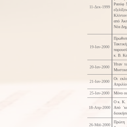
Ραούφ Ν
11-Δεκ-1999
εξελίξ
Κλίντο
από Άκη
Νέα Δη
Πρωθυπ
Τακτικ
19-Ιαν-2000
παρουσί
κ. Β. Κ
Ήταν τα
20-Ιαν-2000
Μυστική
Οι εκλ
21-Ιαν-2000
Απριλίο
25-Ιαν-2000
Μόνο οι
Ο κ. Κ.
18-Απρ-2000
Από 'κ
διοικήσ
Πρώτη 
26-Μάϊ-2000