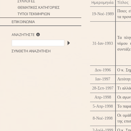
ΣΥΛΛΟΓΕΣ
Ημερομηνία
Τίτλος
ΘΕΜΑΤΙΚΕΣ ΚΑΤΗΓΟΡΙΕΣ
Ποιες ε
ΤΥΠΟΙ ΤΕΚΜΗΡΙΩΝ
19-Νοέ-1989
τα προν
ΕΠΙΚΟΙΝΩΝΙΑ
ΑΝΑΖΗΤΗΣΤΕ
Τα πλην
31-Ιαν-1993
νόμου 
συντάξε
ΣΥΝΘΕΤΗ ΑΝΑΖΗΤΗΣΗ
Δεκ-1996
Ο κ. Ση
Ιαν-1997
Λιτότητ
28-Σεπ-1997
Τι αλλά
Απρ-1998
Οι αγων
5-Απρ-1998
Το παρα
Οι ομάδ
8-Νοέ-1998
της επι
2-Ιούλ-1999
Ο κ. Ση