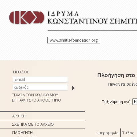
www.simitis-foundation.org
ΕΙΣΟΔΟΣ
Πλοήγηση στο 
Πηγαίνετε σε έν
ΞΕΧΑΣΑ ΤΟΝ ΚΩΔΙΚΟ ΜΟΥ
ΕΓΓΡΑΦΗ ΣΤΟ ΑΠΟΘΕΤΗΡΙΟ
Ταξινόμηση ανά:
ΑΡΧΙΚΗ
ΣΧΕΤΙΚΑ ΜΕ ΤΟ ΑΡΧΕΙΟ
ΠΛΟΗΓΗΣΗ
Ημερομηνία
Τίτλος