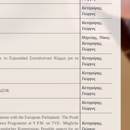
Κατηφόρης,
Γιώργος
Κατηφόρης,
Γιώργος
Θέμελης, Νίκος
;
Κατηφόρης,
Γιώργος
με το Ευρωπαϊκό Σοσιαλιστικό Κόμμα για τα
Κατηφόρης,
Γιώργος
Κατηφόρης,
Γιώργος
Κατηφόρης,
ΠΑΣΟΚ
Γιώργος
Κατηφόρης,
Γιώργος
tions with the European Parliament: The Prodi
 News Programme at 9 P.M. on TVE- Mögliche
Κατηφόρης,
opäischer Kommission- Possible aspects for an
Γιώργος