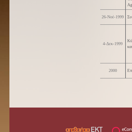
Ag
26-Νοέ-1999
Συ
Κύ
4-Δεκ-1999
κα
2000
Επ