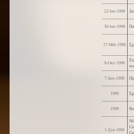
22-Ιαν-1998
Δι
30-Ιαν-1998
Πα
27-Μάϊ-1998
Σχ
Στ
8-Οκτ-1998
κο
7-Δεκ-1998
Πρ
1999
Σχ
1999
Βι
Νέ
Co
1-Σεπ-1999
Ge