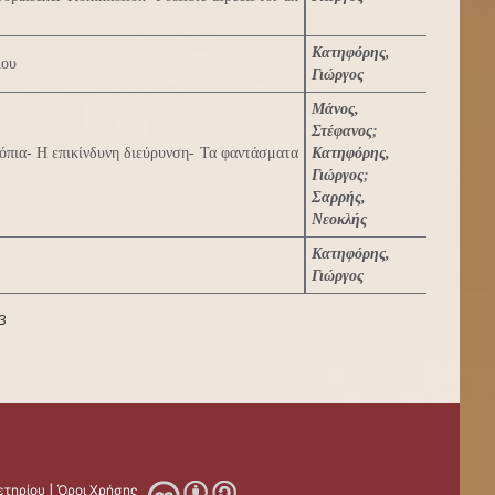
Κατηφόρης,
ίου
Γιώργος
Μάνος,
Στέφανος
;
όπια- Η επικίνδυνη διεύρυνση- Τα φαντάσματα
Κατηφόρης,
Γιώργος
;
Σαρρής,
Νεοκλής
Κατηφόρης,
Γιώργος
3