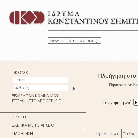
www.simitis-foundation.org
ΕΙΣΟΔΟΣ
Πλοήγηση στο 
Πηγαίνετε σε έν
ΞΕΧΑΣΑ ΤΟΝ ΚΩΔΙΚΟ ΜΟΥ
ΕΓΓΡΑΦΗ ΣΤΟ ΑΠΟΘΕΤΗΡΙΟ
Ταξινόμηση ανά:
ΑΡΧΙΚΗ
ΣΧΕΤΙΚΑ ΜΕ ΤΟ ΑΡΧΕΙΟ
ΠΛΟΗΓΗΣΗ
Ημερομηνία
Τίτλος