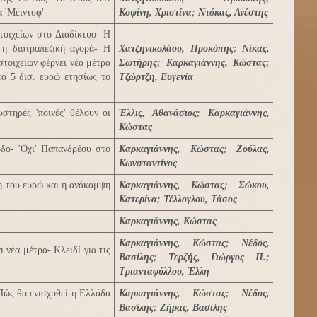
 'Μέιντοφ'-
Κοψίνη, Χριστίνα
;
Ντόκας, Ανέστης
τοιχείων στο Διαδίκτυο- Η
ς η διατραπεζική αγορά- Η
Χατζηνικολάου, Προκόπης
;
Νίκας,
τοιχείων φέρνει νέα μέτρα
Σωτήρης
;
Καρκαγιάννης, Κώστας
;
τα 5 δισ. ευρώ ετησίως το
Τζώρτζη, Ευγενία
στηρές 'ποινές' θέλουν οι
Έλλις, Αθανάσιος
;
Καρκαγιάννης,
Κώστας
δο- 'Όχι' Παπανδρέου στο
Καρκαγιάννης, Κώστας
;
Ζούλας,
Κωνσταντίνος
η του ευρώ και η ανάκαμψη
Καρκαγιάννης, Κώστας
;
Σώκου,
Κατερίνα
;
Τέλλογλου, Τάσος
Καρκαγιάννης, Κώστας
Καρκαγιάννης, Κώστας
;
Νέδος,
 νέα μέτρα- Κλειδί για τις
Βασίλης
;
Τερζής, Γιώργος Π.
;
Τριανταφύλλου, Έλλη
Πώς θα ενισχυθεί η Ελλάδα
Καρκαγιάννης, Κώστας
;
Νέδος,
Βασίλης
;
Ζήρας, Βασίλης