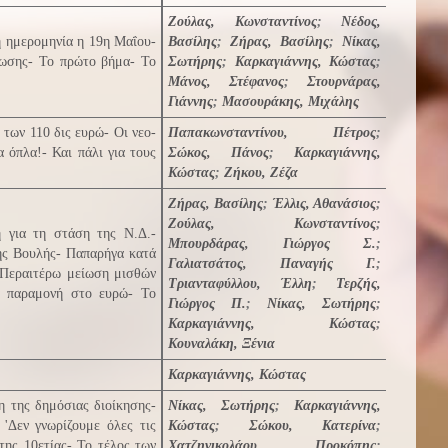
Ζούλας, Κωνσταντίνος
;
Νέδος,
η ημερομηνία η 19η Μαΐου-
Βασίλης
;
Ζήρας, Βασίλης
;
Νίκας,
θωσης- Το πρώτο βήμα- Το
Σωτήρης
;
Καρκαγιάννης, Κώστας
;
Μάνος, Στέφανος
;
Στουρνάρας,
Γιάννης
;
Μασουράκης, Μιχάλης
 των 110 δις ευρώ- Οι νεο-
Παπακωνσταντίνου, Πέτρος
;
 όπλα!- Και πάλι για τους
Σώκος, Πάνος
;
Καρκαγιάννης,
Κώστας
;
Ζήκου, Ζέζα
Ζήρας, Βασίλης
;
Έλλις, Αθανάσιος
;
Ζούλας, Κωνσταντίνος
;
 για τη στάση της Ν.Δ.-
Μπουρδάρας, Γιώργος Σ.
;
της Βουλής- Παπαρήγα κατά
Γαλιατσάτος, Παναγής Γ.
;
 Περαιτέρω μείωση μισθών
Τριανταφύλλου, Έλλη
;
Τερζής,
α παραμονή στο ευρώ- Το
Γιώργος Π.
;
Νίκας, Σωτήρης
;
Καρκαγιάννης, Κώστας
;
Κουναλάκη, Ξένια
Καρκαγιάννης, Κώστας
η της δημόσιας διοίκησης-
Νίκας, Σωτήρης
;
Καρκαγιάννης,
'Δεν γνωρίζουμε όλες τις
Κώστας
;
Σώκου, Κατερίνα
;
 της 10ετίας- Το τέλος των
Χατζηνικολάου, Προκόπης
;