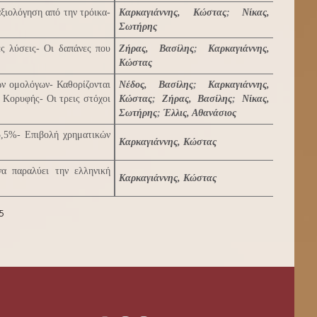
αξιολόγηση από την τρόικα-
Καρκαγιάννης, Κώστας
;
Νίκας,
Σωτήρης
ές λύσεις- Οι δαπάνες που
Ζήρας, Βασίλης
;
Καρκαγιάννης,
Κώστας
ών ομολόγων- Καθορίζονται
Νέδος, Βασίλης
;
Καρκαγιάννης,
 Κορυφής- Οι τρεις στόχοι
Κώστας
;
Ζήρας, Βασίλης
;
Νίκας,
Σωτήρης
;
Έλλις, Αθανάσιος
5,5%- Επιβολή χρηματικών
Καρκαγιάννης, Κώστας
να παραλύει την ελληνική
Καρκαγιάννης, Κώστας
5