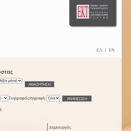
ΕΛ
|
EN
ώστας
Συγγραφείς/εγγραφή:
5
Δημιουργός