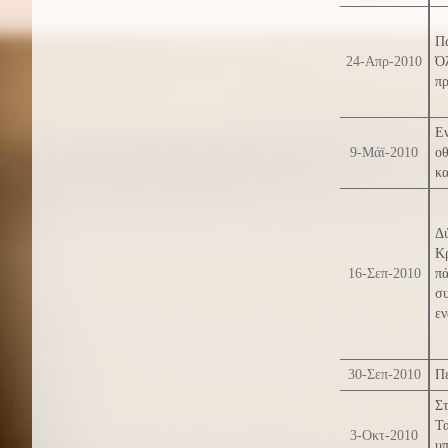
Πώ
24-Απρ-2010
Ό
π
Εν
9-Μάϊ-2010
οθ
κα
Δ
Κρ
16-Σεπ-2010
π
σ
εν
30-Σεπ-2010
Πε
Στ
Τ
3-Οκτ-2010
υπ