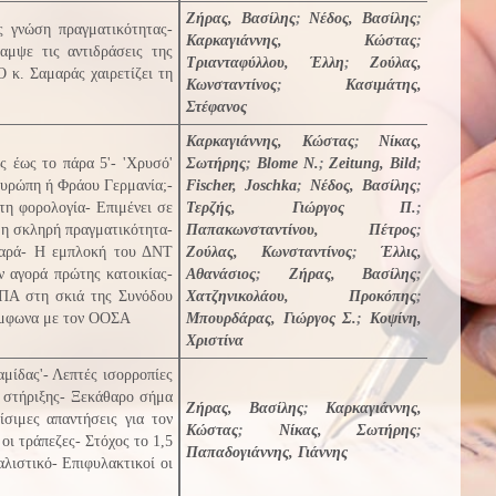
Ζήρας, Βασίλης
;
Νέδος, Βασίλης
;
ς γνώση πραγματικότητας-
Καρκαγιάννης, Κώστας
;
μψε τις αντιδράσεις της
Τριανταφύλλου, Έλλη
;
Ζούλας,
Ο κ. Σαμαράς χαιρετίζει τη
Κωνσταντίνος
;
Κασιμάτης,
Στέφανος
Καρκαγιάννης, Κώστας
;
Νίκας,
ς έως το πάρα 5'- 'Χρυσό'
Σωτήρης
;
Blome N.
;
Zeitung, Bild
;
Ευρώπη ή Φράου Γερμανία;-
Fischer, Joschka
;
Νέδος, Βασίλης
;
τη φορολογία- Επιμένει σε
Τερζής, Γιώργος Π.
;
 η σκληρή πραγματικότητα-
Παπακωνσταντίνου, Πέτρος
;
αμαρά- Η εμπλοκή του ΔΝΤ
Ζούλας, Κωνσταντίνος
;
Έλλις,
ν αγορά πρώτης κατοικίας-
Αθανάσιος
;
Ζήρας, Βασίλης
;
ΣΠΑ στη σκιά της Συνόδου
Χατζηνικολάου, Προκόπης
;
σύμφωνα με τον ΟΟΣΑ
Μπουρδάρας, Γιώργος Σ.
;
Κοψίνη,
Χριστίνα
αμίδας'- Λεπτές ισορροπίες
ς στήριξης- Ξεκάθαρο σήμα
Ζήρας, Βασίλης
;
Καρκαγιάννης,
ίσιμες απαντήσεις για τον
Κώστας
;
Νίκας, Σωτήρης
;
οι τράπεζες- Στόχος το 1,5
Παπαδογιάννης, Γιάννης
αλιστικό- Επιφυλακτικοί οι