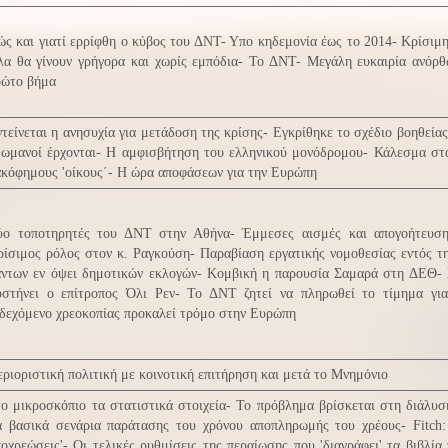
ς και γιατί ερρίφθη ο κύβος του ΔΝΤ- Υπο κηδεμονία έως το 2014- Κρίσιμ
λα θα γίνουν γρήγορα και χωρίς εμπόδια- Το ΔΝΤ- Μεγάλη ευκαιρία ανόρ
ρώτο βήμα
τείνεται η ανησυχία για μετάδοση της κρίσης- Εγκρίθηκε το σχέδιο βοηθείας
ωμανοί έρχονται- Η αμφισβήτηση του ελληνικού μονόδρομου- Κάλεσμα στα
κόφημους 'οίκους΄- Η ώρα αποφάσεων για την Ευρώπη
ύο τοποτηρητές του ΔΝΤ στην Αθήνα- Έμμεσες αισμές και απογοήτευση
ίσιμος ρόλος στον κ. Ραγκούση- Παραβίαση εργατικής νομοθεσίας εντός 
άντων εν όψει δημοτικών εκλογών- Κομβική η παρουσία Σαμαρά στη ΔΕΘ-
υστήνει ο επίτροπος Όλι Ρεν- Το ΔΝΤ ζητεί να πληρωθεί το τίμημα γι
δεχόμενο χρεοκοπίας προκαλεί τρόμο στην Ευρώπη
ριοριστική πολιτική με κοινοτική επιτήρηση και μετά το Μνημόνιο
ο μικροσκόπιο τα στατιστικά στοιχεία- Το πρόβλημα βρίσκεται στη διάλυσ
α βασικά σενάρια παράτασης του χρόνου αποπληρωμής του χρέους- Fitch: 
οχρεώσεις'- Οι τελικές ρυθμίσεις της περαίωσης που 'διαγράφει' τα βιβλία