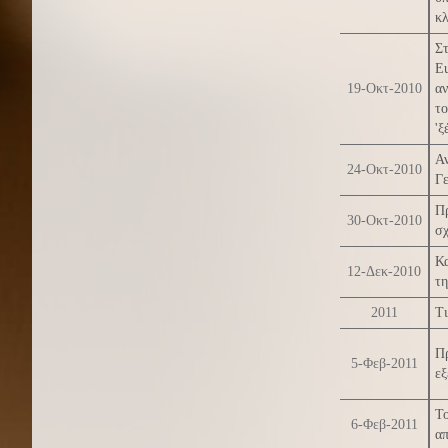
κλ
Στ
Eu
19-Οκτ-2010
αν
το
'ξ
Αν
24-Οκτ-2010
Γ
Π
30-Οκτ-2010
σ
Κα
12-Δεκ-2010
τη
2011
Τι
Πρ
5-Φεβ-2011
εξ
Το
6-Φεβ-2011
απ