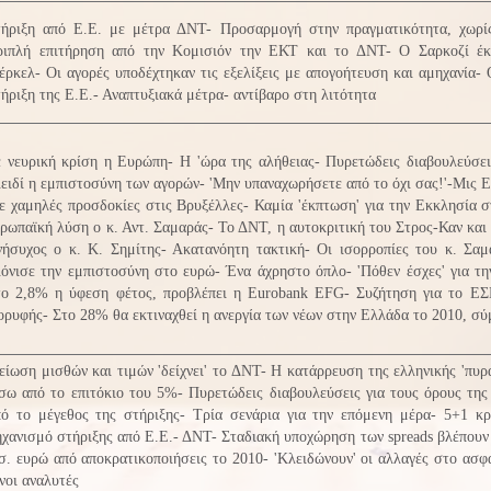
τήριξη από Ε.Ε. με μέτρα ΔΝΤ- Προσαρμογή στην πραγματικότητα, χωρί
ριπλή επιτήρηση από την Κομισιόν την ΕΚΤ και το ΔΝΤ- Ο Σαρκοζί έκα
ρκελ- Οι αγορές υποδέχτηκαν τις εξελίξεις με απογοήτευση και αμηχανία- 
ήριξη της Ε.Ε.- Αναπτυξιακά μέτρα- αντίβαρο στη λιτότητα
 νευρική κρίση η Ευρώπη- Η 'ώρα της αλήθειας- Πυρετώδεις διαβουλεύσει
ειδί η εμπιστοσύνη των αγορών- 'Μην υπαναχωρήσετε από το όχι σας!'-Μις 
 χαμηλές προσδοκίες στις Βρυξέλλες- Καμία 'έκπτωση' για την Εκκλησία σ
ρωπαϊκή λύση ο κ. Αντ. Σαμαράς- Το ΔΝΤ, η αυτοκριτική του Στρος-Καν και
νήσυχος ο κ. Κ. Σημίτης- Ακατανόητη τακτική- Οι ισορροπίες του κ. Σ
όνισε την εμπιστοσύνη στο ευρώ- Ένα άχρηστο όπλο- 'Πόθεν έσχες' για τη
το 2,8% η ύφεση φέτος, προβλέπει η Eurobank EFG- Συζήτηση για το Ε
ρυφής- Στο 28% θα εκτιναχθεί η ανεργία των νέων στην Ελλάδα το 2010, 
ίωση μισθών και τιμών 'δείχνει' το ΔΝΤ- Η κατάρρευση της ελληνικής 'πυρ
σω από το επιτόκιο του 5%- Πυρετώδεις διαβουλεύσεις για τους όρους τη
ό το μέγεθος της στήριξης- Τρία σενάρια για την επόμενη μέρα- 5+1 κρ
χανισμό στήριξης από Ε.Ε.- ΔΝΤ- Σταδιακή υποχώρηση των spreads βλέπουν 
σ. ευρώ από αποκρατικοποιήσεις το 2010- 'Κλειδώνουν' οι αλλαγές στο ασφ
νοι αναλυτές