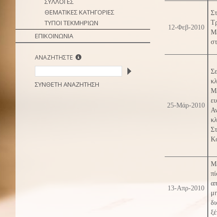
ΣΥΛΛΟΓΕΣ
ΘΕΜΑΤΙΚΕΣ ΚΑΤΗΓΟΡΙΕΣ
Σ
ΤΥΠΟΙ ΤΕΚΜΗΡΙΩΝ
Τ
12-Φεβ-2010
Μέ
ΕΠΙΚΟΙΝΩΝΙΑ
στ
ΑΝΑΖΗΤΗΣΤΕ
Σε
κλ
ΣΥΝΘΕΤΗ ΑΝΑΖΗΤΗΣΗ
Με
ευ
25-Μάρ-2010
Α
κλ
Σ
Κο
Με
πί
απ
13-Απρ-2010
μη
δι
ξέ