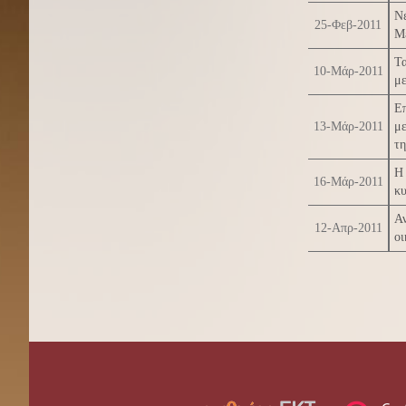
Νέ
25-Φεβ-2011
Μέ
Τα
10-Μάρ-2011
με
Επ
13-Μάρ-2011
με
τη
Η
16-Μάρ-2011
κυ
Α
12-Απρ-2011
οι