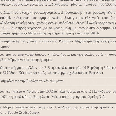
αδικών συμβάσεων εργασίας- Στα δικαστήρια κρίνεται η υπόθεση του Έλληνα
ο Διαδίκτυο στοιχεία φορολογουμένων: Δημοσιοποίηση των φορολογικών σ
robank επέστρεψε στις αγορές: Ανοίγει ξανά για τις ελληνικές τράπεζε
αθεώρηση ελλείμματος, χρέους φέρνει πρόσθετα μέτρα: Η αναθεώρηση των σ
 2011- Αυστηρές κυρώσεις για τα κράτη-μέλη με υπερβολικό έλλειμμα- Σ
έπλυμα' χρήματος- Με φορολογική ενημερότητα η επιστροφή ΦΠΑ
αδιάρθρωση του χρέους προβλέπει ο Ρουμπίνι- Μηχανισμό βοήθειας με αυ
ερμανοί
ρος μόνιμο μηχανισμό διάσωσης- Ερωτήματα και αμφιβολίες μετά τη σύνο
χέδιο Μέρκελ για κατάργηση ψήφου
θοριστική για το μέλλον της Ε.Ε. η σύνοδος κορυφής- Η Ευρώπη, η διάσωσ
ς Ελλάδας- 'Κόκκινες γραμμές' και περίεργα σχέδια από το Βερολίνο
 σημαίνει για την Ευρώπη το νέο σύμφωνο
ος νέο πακέτο στήριξης στην Ελλάδα- Καθησυχαστικός ο Γ. Παπανδρέου, όχι
ελίξεις η αποδοχή του Συμφώνου- Μέτρα υπέρ της αγοράς ζητεί η Ν.Δ.
ν Μάρτιο επικυρώνεται η στήριξη- Η αντίδραση της Αθήνας στην πρόταση- 
ό το Ταμείο Σταθερότητας