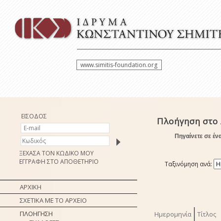
www.simitis-foundation.org
ΕΙΣΟΔΟΣ
Πλοήγηση στο 
Πηγαίνετε σε έν
ΞΕΧΑΣΑ ΤΟΝ ΚΩΔΙΚΟ ΜΟΥ
ΕΓΓΡΑΦΗ ΣΤΟ ΑΠΟΘΕΤΗΡΙΟ
Ταξινόμηση ανά:
ΑΡΧΙΚΗ
ΣΧΕΤΙΚΑ ΜΕ ΤΟ ΑΡΧΕΙΟ
ΠΛΟΗΓΗΣΗ
Ημερομηνία
Τίτλος