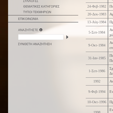
ΣΥΛΛΟΓΕΣ
ΘΕΜΑΤΙΚΕΣ ΚΑΤΗΓΟΡΙΕΣ
24-Φεβ-1982
Πο
ΤΥΠΟΙ ΤΕΚΜΗΡΙΩΝ
20-Δεκ-1983
Αγ
ΕΠΙΚΟΙΝΩΝΙΑ
13-Αύγ-1984
Πρ
ΑΝΑΖΗΤΗΣΤΕ
Αν
5-Σεπ-1984
χώ
Αν
ΣΥΝΘΕΤΗ ΑΝΑΖΗΤΗΣΗ
9-Οκτ-1984
επ
Π
31-Ιαν-1985
Πα
Σχ
1-Σεπ-1986
Δι
1992
Αν
9-Φεβ-1994
Εν
10-Οκτ-1996
Πρ
Εν
1998