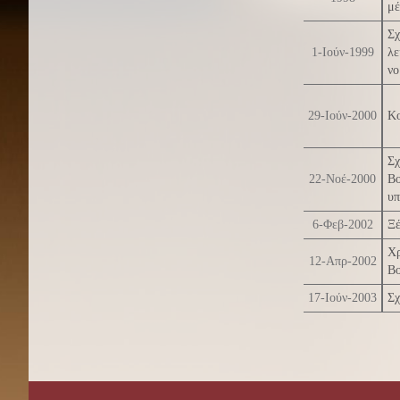
μέ
Σχ
1-Ιούν-1999
λε
νο
29-Ιούν-2000
Κο
Σχ
22-Νοέ-2000
Β
υπ
6-Φεβ-2002
Ξέ
Χρ
12-Απρ-2002
Β
17-Ιούν-2003
Σχ