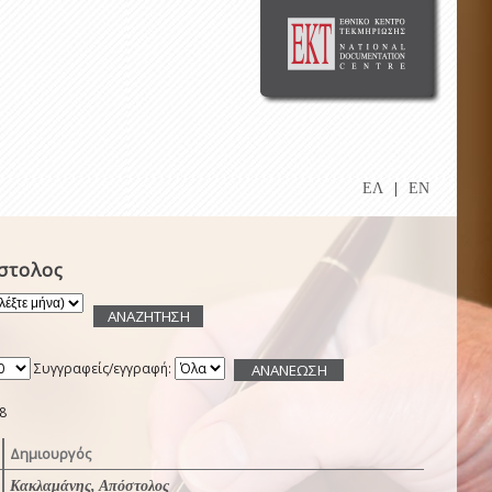
ΕΛ
|
EN
στολος
Συγγραφείς/εγγραφή:
8
Δημιουργός
Κακλαμάνης, Απόστολος