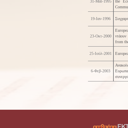
31-Μάϊ-1995
the Ec
Commun
19-Ιαν-1996
Συγχαρη
Europe
23-Οκτ-2000
ντάουν
from t
25-Ιούλ-2001
Europea
Ανακο
6-Φεβ-2003
Ευρωπα
συνεργα