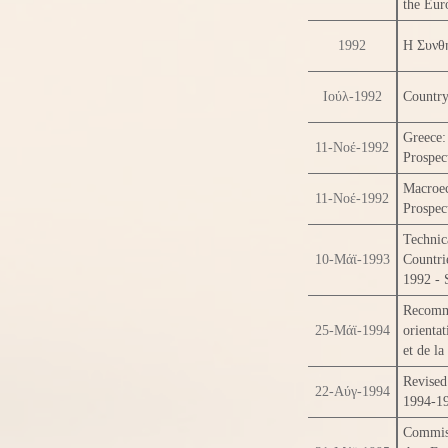
the Eu
1992
Η Συνθ
Ιούλ-1992
Country
Greece:
11-Νοέ-1992
Prospec
Macroe
11-Νοέ-1992
Prospec
Technic
10-Μάϊ-1993
Countr
1992 - 
Recomma
25-Μάϊ-1994
orienta
et de l
Revise
22-Αύγ-1994
1994-1
Commiss