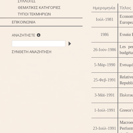
ΣΥΛΛΟΓΕΣ
ΘΕΜΑΤΙΚΕΣ ΚΑΤΗΓΟΡΙΕΣ
Ημερομηνία
Τίτλος
ΤΥΠΟΙ ΤΕΚΜΗΡΙΩΝ
Economi
Ιούλ-1981
ΕΠΙΚΟΙΝΩΝΙΑ
Europe
1986
Ενιαία
ΑΝΑΖΗΤΗΣΤΕ
Les per
26-Ιούν-1986
ΣΥΝΘΕΤΗ ΑΝΑΖΗΤΗΣΗ
budgéta
5-Μάρ-1990
Ενσωμά
Relati
25-Φεβ-1991
Republi
3-Μάϊ-1991
Πολιτι
1-Ιούλ-1991
Greece'
Macroe
23-Ιούλ-1991
Perform