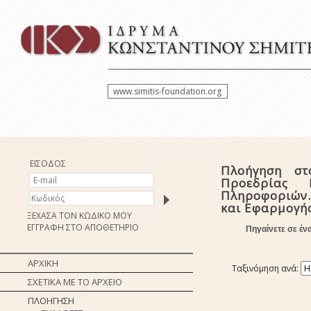
www.simitis-foundation.org
ΕΙΣΟΔΟΣ
Πλοήγηση στ
Προεδρίας 
Πληροφοριών.
και Εφαρμογή
ΞΕΧΑΣΑ ΤΟΝ ΚΩΔΙΚΟ ΜΟΥ
ΕΓΓΡΑΦΗ ΣΤΟ ΑΠΟΘΕΤΗΡΙΟ
Πηγαίνετε σε έν
ΑΡΧΙΚΗ
Ταξινόμηση ανά:
ΣΧΕΤΙΚΑ ΜΕ ΤΟ ΑΡΧΕΙΟ
ΠΛΟΗΓΗΣΗ