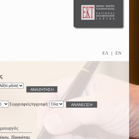
ΕΛ
|
EN
ς
Συγγραφείς/εγγραφή:
μιουργός
ύκας, Προκόπης