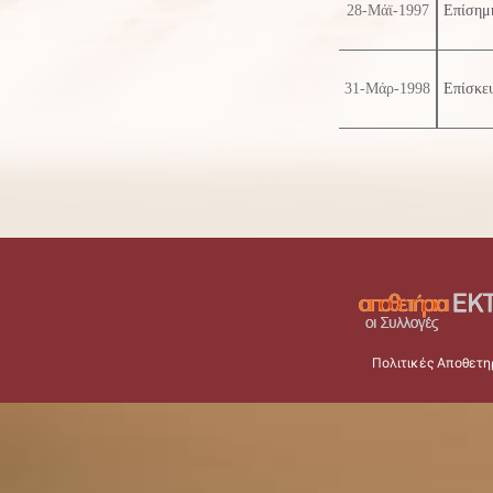
28-Μάϊ-1997
Επίσημ
31-Μάρ-1998
Επίσκε