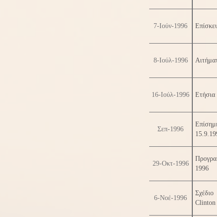
7-Ιούν-1996
Επίσκεψ
8-Ιούλ-1996
Αιτήμα
16-Ιούλ-1996
Ετήσια
Επίσημ
Σεπ-1996
15.9.19
Προγρα
29-Οκτ-1996
1996
Σχέδιο
6-Νοέ-1996
Clinton