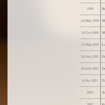
1999
Βι
24-Μάρ-1999
Με
18-Σεπ-2000
Mi
23-Μάρ-2001
La
26-Ιούλ-2001
Π
26-Ιούλ-2001
Σκ
4-Οκτ-2001
Π
2002
Α
2002
Κε