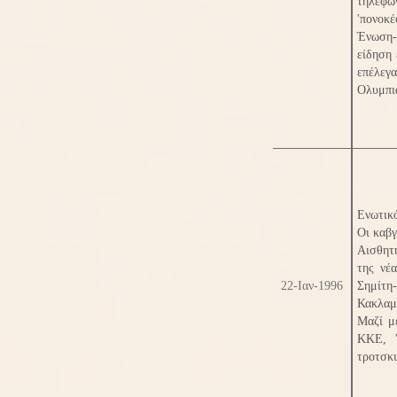
τηλεφώ
'πονοκ
Ένωση-
είδηση 
επέλεγ
Ολυμπι
Ενωτικ
Οι καβγ
Αισθητ
της νέ
22-Ιαν-1996
Σημίτη-
Κακλαμά
Μαζί μ
ΚΚΕ, '
τροτσκι