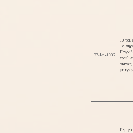
10 τομέ
Το πήρε
Παιχνίδ
23-Ιαν-1996
πρωθυπ
σκηνές 
με έγκρ
Εκρηκτ