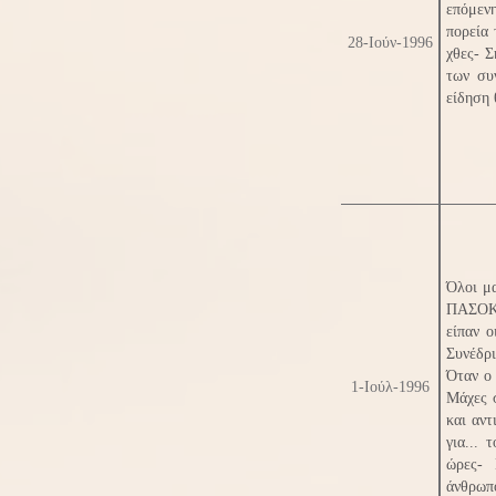
επόμεν
πορεία
28-Ιούν-1996
χθες- Σ
των συ
είδηση 
Όλοι μ
ΠΑΣΟΚ-
είπαν 
Συνέδρ
Όταν ο
1-Ιούλ-1996
Μάχες σ
και αντ
για...
ώρες- 
άνθρωπο