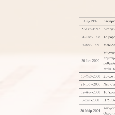
Αύγ-1997
Κυβερνη
27-Σεπ-1997
Διαύγει
31-Οκτ-1998
Το βαρ
9-Δεκ-1999
Μείωσαν
Μυστικ
Σημίτη
20-Ιαν-2000
ρυθμίσ
κινήθη
15-Φεβ-2000
Συνωστ
21-Ιούν-2000
Νέα στ
12-Αύγ-2000
Το 'κο
9-Οκτ-2000
Η 'διπλ
Απόφασ
30-Μάρ-2001
Ολυμπια