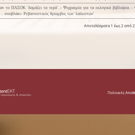
αν το ΠΑΣΟΚ 'δαμάζει τα νερά'..- Ψυχραιμία για τα εκλογικά βιβλιάρια..- 
… σουβλάκι- Ρεβανσιστικός θρίαμβος των 'λαϊκιστών'
Αποτελέσματα 1 έως 2 από 2