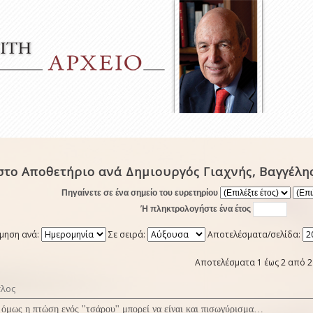
στο Αποθετήριο ανά Δημιουργός Γιαχνής, Βαγγέλη
Πηγαίνετε σε ένα σημείο του ευρετηρίου
Ή πληκτρολογήστε ένα έτος
μηση ανά:
Σε σειρά:
Αποτελέσματα/σελίδα:
Αποτελέσματα 1 έως 2 από 2
τλος
 όμως η πτώση ενός ''τσάρου'' μπορεί να είναι και πισωγύρισμα…