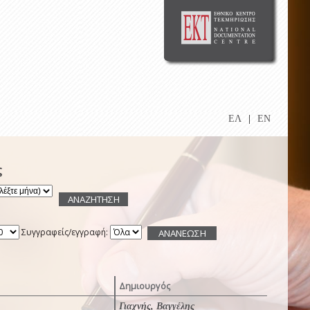
ΕΛ
|
EN
ς
Συγγραφείς/εγγραφή:
Δημιουργός
Γιαχνής, Βαγγέλης