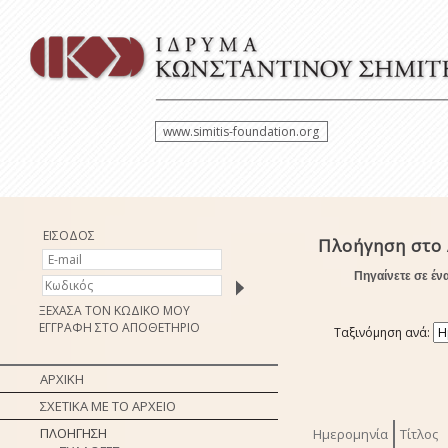
www.simitis-foundation.org
ΕΙΣΟΔΟΣ
Πλοήγηση στο 
Πηγαίνετε σε έν
ΞΕΧΑΣΑ ΤΟΝ ΚΩΔΙΚΟ ΜΟΥ
ΕΓΓΡΑΦΗ ΣΤΟ ΑΠΟΘΕΤΗΡΙΟ
Ταξινόμηση ανά:
ΑΡΧΙΚΗ
ΣΧΕΤΙΚΑ ΜΕ ΤΟ ΑΡΧΕΙΟ
ΠΛΟΗΓΗΣΗ
Ημερομηνία
Τίτλος