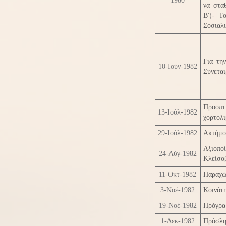
1980
να στα
Β')- Τ
Σοσιαλ
Για τη
10-Ιούν-1982
Συνετα
Προοπ
13-Ιούλ-1982
χορτολ
29-Ιούλ-1982
Ακτήμο
Αξιοπο
24-Αύγ-1982
Κλείσο
11-Οκτ-1982
Παραχώ
3-Νοέ-1982
Κοινότ
19-Νοέ-1982
Πρόγρα
1-Δεκ-1982
Πρόσλη