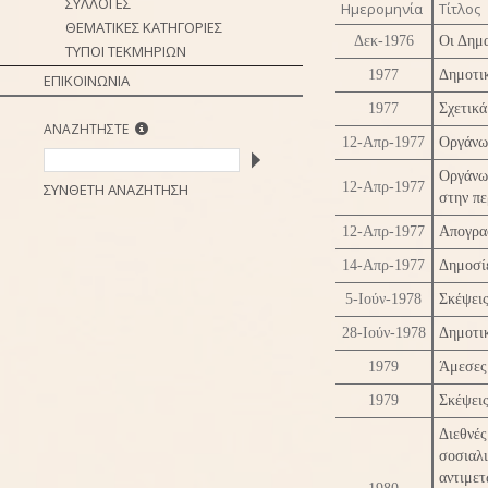
ΣΥΛΛΟΓΕΣ
Ημερομηνία
Τίτλος
ΘΕΜΑΤΙΚΕΣ ΚΑΤΗΓΟΡΙΕΣ
Δεκ-1976
Οι Δημα
ΤΥΠΟΙ ΤΕΚΜΗΡΙΩΝ
1977
Δημοτι
ΕΠΙΚΟΙΝΩΝΙΑ
1977
Σχετικά
ΑΝΑΖΗΤΗΣΤΕ
12-Απρ-1977
Οργάνω
Οργάνω
12-Απρ-1977
ΣΥΝΘΕΤΗ ΑΝΑΖΗΤΗΣΗ
στην π
12-Απρ-1977
Απογρα
14-Απρ-1977
Δημοσί
5-Ιούν-1978
Σκέψεις
28-Ιούν-1978
Δημοτικ
1979
Άμεσες 
1979
Σκέψεις
Διεθν
σοσια
αντιμε