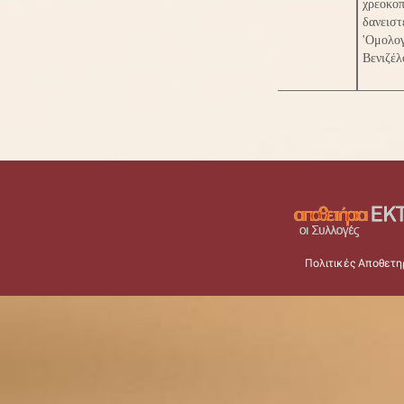
χρεοκο
δανειστ
'Ομολογ
Βενιζέλ