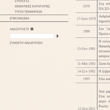
ΣΥΛΛΟΓΕΣ
Στη σύ
ΘΕΜΑΤΙΚΕΣ ΚΑΤΗΓΟΡΙΕΣ
1979
ΠΑ.ΣΟ.
ΤΥΠΟΙ ΤΕΚΜΗΡΙΩΝ
Ανδρέα
ΕΠΙΚΟΙΝΩΝΙΑ
17-Ιούν-1979
δημοσί
ΑΝΑΖΗΤΗΣΤΕ
Στο ''π
1980
Πρώτα ο
Η τελευ
ΣΥΝΘΕΤΗ ΑΝΑΖΗΤΗΣΗ
Παπανδ
13-Οκτ-1981
αντικα
απόψεις
11-Μάϊ-1992
Ξανά διά
14-Σεπ-1992
Η ξεβρά
1995
Εδώ και
Από χαρ
Είπε τα
φέρει 
Ρωσία: 
12-Σεπ-2011