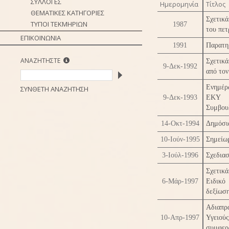
ΣΥΛΛΟΓΕΣ
Ημερομηνία
Τίτλος
ΘΕΜΑΤΙΚΕΣ ΚΑΤΗΓΟΡΙΕΣ
Σχετικ
ΤΥΠΟΙ ΤΕΚΜΗΡΙΩΝ
1987
του πετ
ΕΠΙΚΟΙΝΩΝΙΑ
1991
Παρατη
ΑΝΑΖΗΤΗΣΤΕ
Σχετικ
9-Δεκ-1992
από το
Ενημέρ
ΣΥΝΘΕΤΗ ΑΝΑΖΗΤΗΣΗ
9-Δεκ-1993
ΕΚΥ κ
Συμβου
14-Οκτ-1994
Δημόσι
10-Ιούν-1995
Σημείω
3-Ιούλ-1996
Σχεδια
Σχετικ
6-Μάρ-1997
Ειδικό
δεξίωσ
Αδιαπρα
10-Απρ-1997
Υγειού
συμφερ