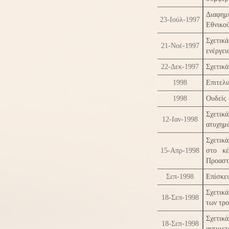
Διαφημ
23-Ιούλ-1997
Εθνικο
Σχετικ
21-Νοέ-1997
ενέργει
22-Δεκ-1997
Σχετικά
1998
Επιτελ
1998
Ουδείς
Σχετικ
12-Ιαν-1998
ατυχημά
Σχετικ
15-Απρ-1998
στο κέ
Προαστ
Σεπ-1998
Επίσκε
Σχετικ
18-Σεπ-1998
των τρ
Σχετι
18-Σεπ-1998
αντιμε